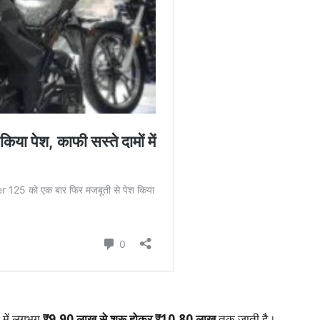
 में लगभग
₹9.90 लाख से शुरू होकर ₹10.80 लाख
तक जाती है।