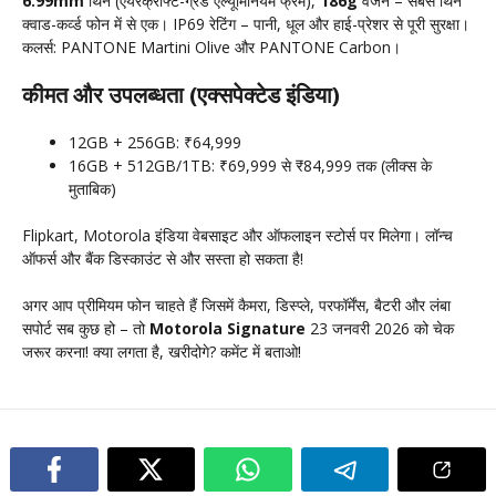
6.99mm
थिन (एयरक्राफ्ट-ग्रेड एल्यूमिनियम फ्रेम),
186g
वजन – सबसे थिन
क्वाड-कर्व्ड फोन में से एक। IP69 रेटिंग – पानी, धूल और हाई-प्रेशर से पूरी सुरक्षा।
कलर्स: PANTONE Martini Olive और PANTONE Carbon।
कीमत और उपलब्धता (एक्सपेक्टेड इंडिया)
12GB + 256GB: ₹64,999
16GB + 512GB/1TB: ₹69,999 से ₹84,999 तक (लीक्स के
मुताबिक)
Flipkart, Motorola इंडिया वेबसाइट और ऑफलाइन स्टोर्स पर मिलेगा। लॉन्च
ऑफर्स और बैंक डिस्काउंट से और सस्ता हो सकता है!
अगर आप प्रीमियम फोन चाहते हैं जिसमें कैमरा, डिस्प्ले, परफॉर्मेंस, बैटरी और लंबा
सपोर्ट सब कुछ हो – तो
Motorola Signature
23 जनवरी 2026 को चेक
जरूर करना! क्या लगता है, खरीदोगे? कमेंट में बताओ!