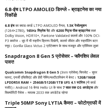
6.8-इंच LTPO AMOLED डिस्प्ले – ब्राइटनेस का नया
रिकॉर्ड!
6.8 इंच
का क्वाड-कर्व्ड LTPO AMOLED पैनल,
1.5K रेजोल्यूशन
(1264×2780),
165Hz रिफ्रेश रेट
और
6200 निट्स पीक ब्राइटनेस
तक!
Dolby Vision, HDR10+, Pantone Validated कलर्स और 100% DCI-
P3 कवरेज – धूप में भी स्क्रीन क्रिस्प दिखेगी, कलर्स जीवंत और स्क्रॉलिंग बटर
स्मूद। Gorilla Glass Victus 2 प्रोटेक्शन के साथ मजबूत और प्रीमियम लुक!
Snapdragon 8 Gen 5 प्रोसेसर – फ्लैगशिप लेवल
पावर!
Qualcomm Snapdragon 8 Gen 5
(3nm प्रोसेस) चिपसेट – सुपर
फास्ट, एनर्जी एफिशिएंट और हैवी गेमिंग/मल्टीटास्किंग में बेस्ट।
12GB/16GB
LPDDR5X RAM
+
256GB/512GB/1TB UFS 4.1 स्टोरेज
(नो कार्ड
स्लॉट)। Android 16 बेस्ड Hello UI के साथ
7 साल तक OS अपडेट्स
और
सिक्योरिटी पैचेस – मतलब 2033 तक अपडेटेड रहेगा!
Triple 50MP Sony LYTIA कैमरा – फोटोग्राफी में