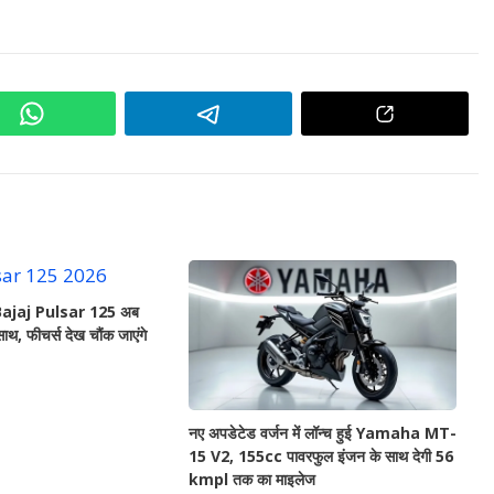
ट Bajaj Pulsar 125 अब
थ, फीचर्स देख चौंक जाएंगे
नए अपडेटेड वर्जन में लॉन्च हुई Yamaha MT-
15 V2, 155cc पावरफुल इंजन के साथ देगी 56
kmpl तक का माइलेज