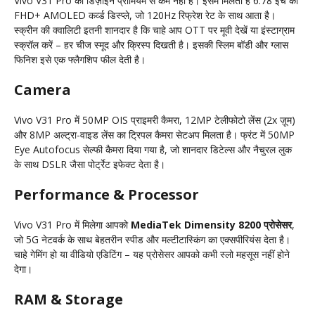
Vivo V31 Pro का डिज़ाइन प्रीमियम से कम नहीं है। इसमें मिलता है 6.78 इंच का
FHD+ AMOLED कर्व्ड डिस्प्ले, जो 120Hz रिफ्रेश रेट के साथ आता है।
स्क्रीन की क्वालिटी इतनी शानदार है कि चाहे आप OTT पर मूवी देखें या इंस्टाग्राम
स्क्रॉल करें – हर चीज स्मूद और क्रिस्प दिखती है। इसकी स्लिम बॉडी और ग्लास
फिनिश इसे एक फ्लैगशिप फील देती है।
Camera
Vivo V31 Pro में 50MP OIS प्राइमरी कैमरा, 12MP टेलीफोटो लेंस (2x ज़ूम)
और 8MP अल्ट्रा-वाइड लेंस का ट्रिपल कैमरा सेटअप मिलता है। फ्रंट में 50MP
Eye Autofocus सेल्फी कैमरा दिया गया है, जो शानदार डिटेल्स और नैचुरल लुक
के साथ DSLR जैसा पोर्ट्रेट इफेक्ट देता है।
Performance & Processor
Vivo V31 Pro में मिलेगा आपको
MediaTek Dimensity 8200 प्रोसेसर
,
जो 5G नेटवर्क के साथ बेहतरीन स्पीड और मल्टीटास्किंग का एक्सपीरियंस देता है।
चाहे गेमिंग हो या वीडियो एडिटिंग – यह प्रोसेसर आपको कभी स्लो महसूस नहीं होने
देगा।
RAM & Storage