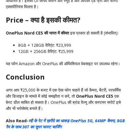
आधारित है। इसका UI काफी क्लीन और स्मूद है और आपको एड फ्री और फास्ट
एक्सपीरियंस मिलता है।
Price – क्या है इसकी कीमत?
OnePlus Nord CE5 की भारत में कीमत
इस प्रकार हो सकती है (संभावित):
8GB + 128GB वैरिएंट: ₹23,999
12GB + 256GB वैरिएंट: ₹25,999
यह फोन Amazon और OnePlus की ऑफिशियल वेबसाइट पर उपलब्ध रहेगा।
Conclusion
अगर आप ₹25,000 के बजट में एक ऐसा फोन चाहते हैं जो कैमरा, बैटरी, परफॉर्मेंस
और डिजाइन के मामले में कोई समझौता न करे, तो
OnePlus Nord CE5
एक
बेस्ट डील साबित हो सकता है। OnePlus की ब्रांड वैल्यू और कस्टमर सपोर्ट इसे
और भी भरोसेमंद बनाते हैं।
Also Read-
रद्दी के रेट में ख़रीदे का धाकड़ OnePlus 5G, 64MP कैमरा, 8GB
रैम के साथ 30T का सुपर फास्ट चार्जिंग