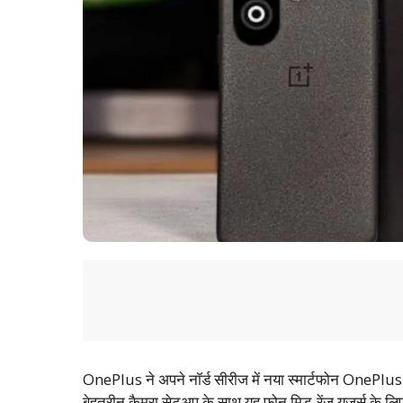
OnePlus ने अपने नॉर्ड सीरीज में नया स्मार्टफोन OnePlus
बेहतरीन कैमरा सेटअप के साथ यह फोन मिड-रेंज यूज़र्स के 