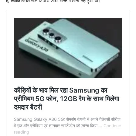
है, क्योंकि पिछले साल Moto G55 भारत में लॉन्च नहीं हुआ था।